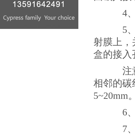
4、把
5、把
射膜上，
盒的接入
注意：
相邻的碳
5~20mm
6、用
7、最