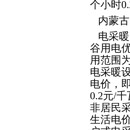
个小时
0
内蒙古
电采暖
谷用电
用范围
电采暖
电价，
0.2
元
/
千
非居民
生活电