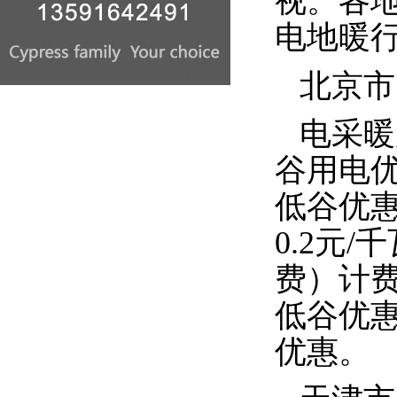
视。各
电地暖
北京市
电采暖
谷用电
低谷优
0.2
元
/
千
费）计
低谷优
优惠。