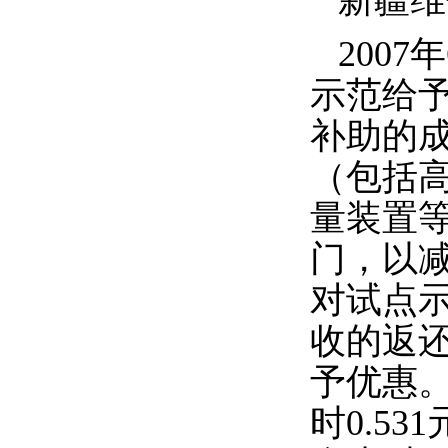
2007
年
示范给
补助的
（包括
量装置
门，以
对试点
收的返
予优
惠
时
0.531