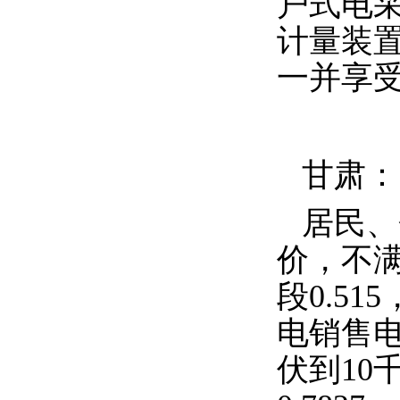
户式电采
计量装
一并享
甘肃：
居民、
价，不
段
0.515
电销售
伏到
10